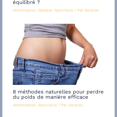
équilibré ?
Alimentation
,
Général
,
Nourriture
/ Par
Gerardo
8 méthodes naturelles pour perdre
du poids de manière efficace
Alimentation
,
Nourriture
/ Par
Gerardo