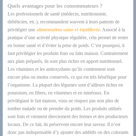
Quels avantages pour les consommateurs ?
Les professionnels de santé (médecin, nutritionniste,
diététicien, etc.), recommandent souvent
à leurs
patients de
privilégier une
alimentation saine et équilibrée
. Associé à la
pratique d’une activité physique régulière, cela permet de rester
en bonne santé et d’éviter l
a
prise de poids. C’est pourquoi, il
faut privilégier les produits frais
ou fait
s
maison. Contrairement
aux plats préparés,
ils sont plus riches en apport nutritionnel
.
Les vitamines et les antioxydants qu’ils contiennent sont
encore
plus ou moins conservés,
c
e qui est très bénéfique pour
l’organisme.
La plupart des légumes sont
d’ailleurs
riches en
potassium, en fibres, en vitamines et en minéraux.
En
privilégiant le fait maison, vous ne risquez pas non plus de
tomber malade ou de prendre du poids.
L
es produits utilisés
sont frais et viennent directement de
s fermes et des producteurs
locaux.
De ce fait,
ils
préservent
encore leur saveur.
I
l n’est
donc
pas indispensable d’y ajouter des additifs ou des colorants