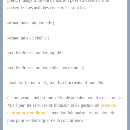
prend l’image d’un toit de maison posé au-dessus d’une
casserole. Les activités concernées sont les :
-restaurants traditionnels ;
-restaurants de chaîne ;
-modes de restauration rapide ;
-modes de restauration collective (cantine) ;
–
fast-food, food truck, stands à l’occasion d’une fête.
C
e nouveau label est une véritable aubaine pour les restaurants.
Mis à part
les
service
s
de livraison et
de
gestion de
prise de
commande en lign
e
, la mention fait maison est un atout de
plus pour se démarquer de la concurrence.