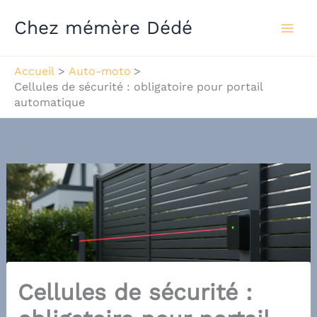
Aller
Chez mémère Dédé
au
contenu
Accueil
Auto-moto
Cellules de sécurité : obligatoire pour portail
automatique
Cellules de sécurité :