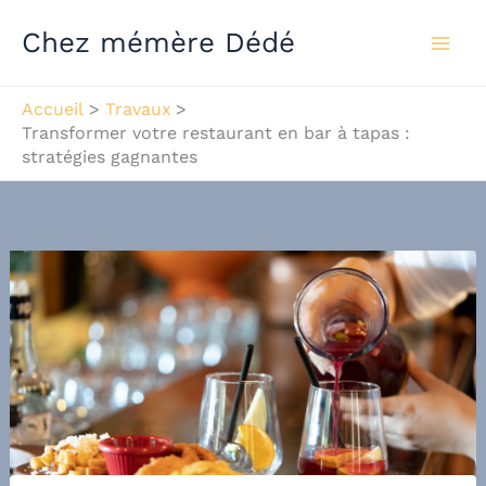
Aller
Chez mémère Dédé
au
contenu
Accueil
Travaux
Transformer votre restaurant en bar à tapas :
stratégies gagnantes