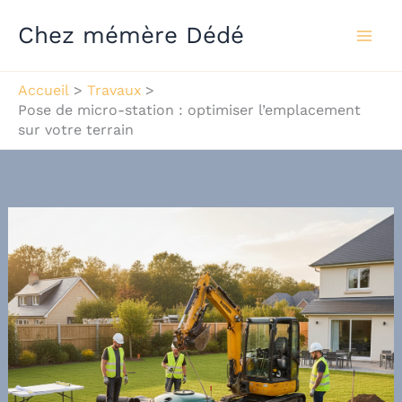
Aller
Chez mémère Dédé
au
contenu
Accueil
Travaux
Pose de micro-station : optimiser l’emplacement
sur votre terrain