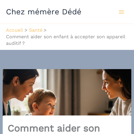
Aller
Chez mémère Dédé
au
contenu
Accueil
Santé
Comment aider son enfant à accepter son appareil
auditif ?
Comment aider son